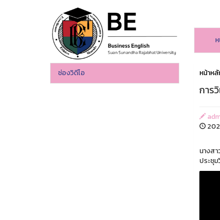
ห
ช่องวิดีโอ
หน้าหลั
การว
adm
2020
นางสาว
ประชุมว