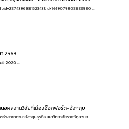
_fbid=2874396136152343&id=1449079908683980 ...
ษา 2563
il-2020 ...
นำเสนอผลงานวิจัยที่เมืองอ๊อกฟอร์ด-อังกฤษ
ศาสตร์ฯสาขาภาษาอังกฤษธุรกิจ มหาวิทยาลัยราชภัฏสวนส ...