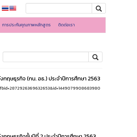
การประกันคุณภาพหลักสูตร
ติดต่อเรา
กฤษธุรกิจ (กน. อธ.) ประจำปีการศึกษา 2563
ry_fbid=2872926369632653&id=1449079908683980
ฤษธุรกิจชั้นปีที่ 2 ประจำปีการศึกษา 2563