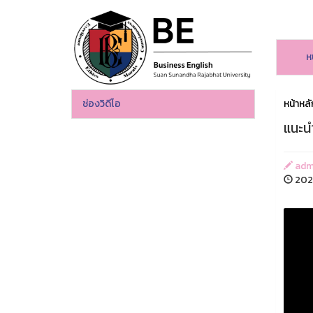
ห
ช่องวิดีโอ
หน้าหลั
แนะน
adm
2020